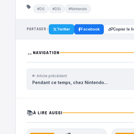
#DS
#DSi
#Nintendo
PARTAGER :
Twitter
Facebook
Copier le l
↔️
NAVIGATION
Article précédent
Pendant ce temps, chez Nintendo...
📚
À LIRE AUSSI