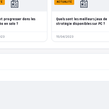
📰
📰
TÉ
ACTUALITÉ
 progresser dans les
Quels sont les meilleurs jeux de
éo en solo ?
stratégie disponibles sur PC ?
023
15/04/2023