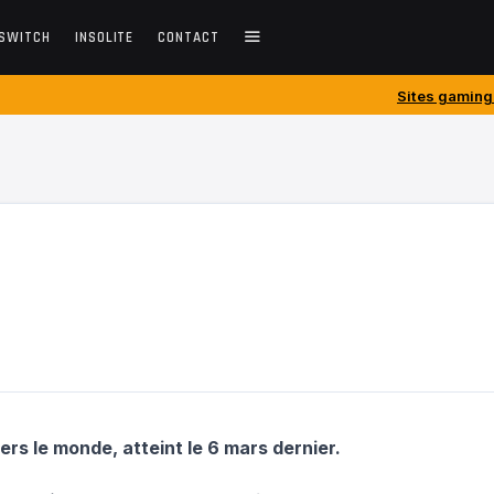
SWITCH
INSOLITE
CONTACT
Sites gaming créés avant 2010
rs le monde, atteint le 6 mars dernier.