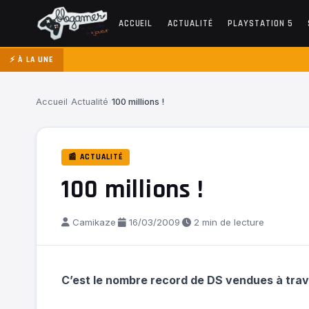
ACCUEIL
ACTUALITÉ
PLAYSTATION 5
⚡ À LA UNE
Accueil
›
Actualité
›
100 millions !
📰 ACTUALITÉ
100 millions !
Camikaze
·
16/03/2009
·
2 min de lecture
C’est le nombre record de DS vendues à trave