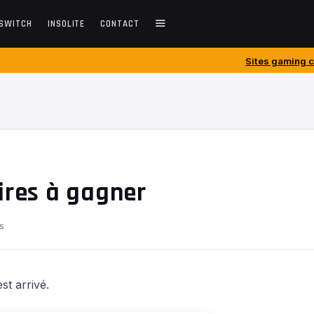
SWITCH
INSOLITE
CONTACT
Sites gaming créés avant 2010 : 
ires à gagner
s
st arrivé.