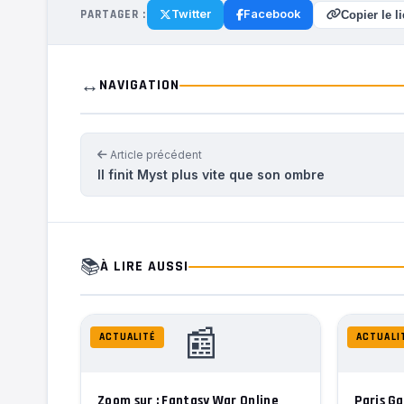
PARTAGER :
Twitter
Facebook
Copier le l
↔️
NAVIGATION
Article précédent
Il finit Myst plus vite que son ombre
📚
À LIRE AUSSI
📰
ACTUALITÉ
ACTUALI
Zoom sur : Fantasy War Online
Paris Ga