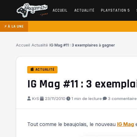
ACCUEIL
ACTUALITÉ
PLAYSTATION 5
⚡ À LA UNE
Accueil
›
Actualité
›
IG Mag #11 : 3 exemplaires à gagner
📰 ACTUALITÉ
IG Mag #11 : 3 exempla
KrS
·
23/11/2010
·
1 min de lecture
·
3 commentaire
Tout comme le beaujolais, le nouveau
IG Mag
e