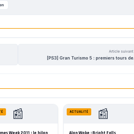
ien
Article suivan
[PS3] Gran Turismo 5 : premiers tours d
📰
📰
TÉ
ACTUALITÉ
mes Week 2011 : le bilan
Alan Wake : Bright Falls