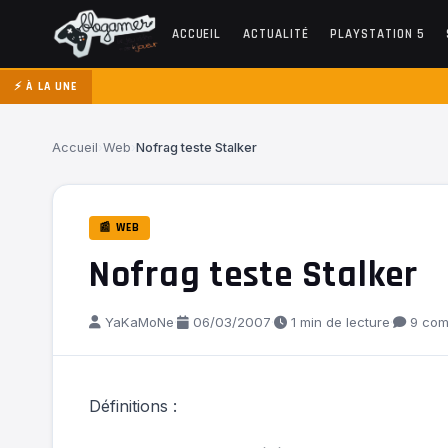
ACCUEIL
ACTUALITÉ
PLAYSTATION 5
⚡ À LA UNE
Accueil
›
Web
›
Nofrag teste Stalker
📰 WEB
Nofrag teste Stalker
YaKaMoNe
·
06/03/2007
·
1 min de lecture
·
9 com
Définitions :