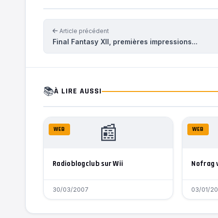
Article précédent
Final Fantasy XII, premières impressions...
📚
À LIRE AUSSI
📰
WEB
WEB
Radioblogclub sur Wii
Nofrag 
30/03/2007
03/01/2