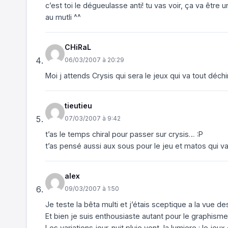
c’est toi le dégueulasse anti! tu vas voir, ça va être
au mutli ^^
CHiRaL
06/03/2007 à 20:29
Moi j attends Crysis qui sera le jeux qui va tout déchirer 
tieutieu
07/03/2007 à 9:42
t’as le temps chiral pour passer sur crysis… :P
t’as pensé aussi aux sous pour le jeu et matos qui v
alex
09/03/2007 à 1:50
Je teste la bêta multi et j’étais sceptique a la vue de
Et bien je suis enthousiaste autant pour le graphism
Les variations jour-nuit pluie vent, la lumiere : le