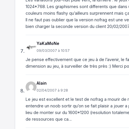
1024*768. Les graphismes sont differents que dans un
couleurs moins flashy qu’ailleurs surprennent mais ç
Il ne faut pas oublier que la version nofrag est une ver
bien charger la seconde version du client 20/02/2007 
YaKaMoNe
09/03/2007 à 10:57
Je pense effectivement que ce jeu à de l’avenir, le 
dimension au jeu, à surveiller de très près :) Merci p
Alain
02/04/2007 à 9:28
Le jeu est excellent et le test de nofrag a mourir de 
entendre un noob sortir qu’on se fait plaisir a jouer 
lieu de monter sur du 1600*1200 (resolution totalemen
de ressources que ca…