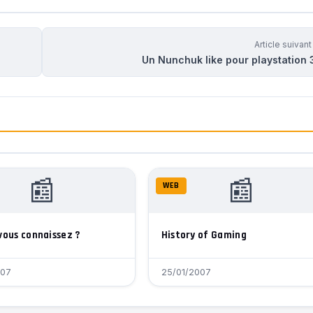
Article suivan
Un Nunchuk like pour playstation 3
📰
📰
WEB
vous connaissez ?
History of Gaming
007
25/01/2007