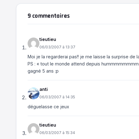
9 commentaires
tieutieu
06/03/2007 à 13:37
Moi je la regarderai pas!! je me laisse la surprise de 
PS : « tout le monde attend depuis hummmmmmmm tro
gagné 5 ans :p
anti
06/03/2007 à 14:35
déguelasse ce jeux
tieutieu
06/03/2007 à 15:34