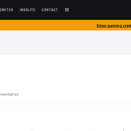
SWITCH
INSOLITE
CONTACT
Sites gaming créés avant 2010 : c
mentaires