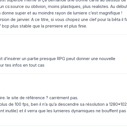
 cs:source ou oblivion, moins plastiques, plus realistes. Au début
a donne super et au moindre rayon de lumiere c’est magnifique !
sion de janvier. A ce titre, si vous chopez une clef pour la bêta il f
bcp plus stable que la premiere et plus finie.
fait d’insérer un partie presque RPG peut donner une nouvelle
our tes infos en tout cas
rire. le site de référence ? carrément pas.
a plus de 100 fps, ben il n’a qu’a descendre sa résolution a 1280*10
t inutile) et il verra que les lumieres dynamiques ne bouffent pas