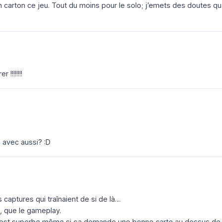
 un carton ce jeu. Tout du moins pour le solo; j’emets des doutes q
!!!!!!!!
a avec aussi? :D
s captures qui traînaient de si de là…
e, que le gameplay.
 jeux est superbe même si ça demande une bonne carte au dessus de