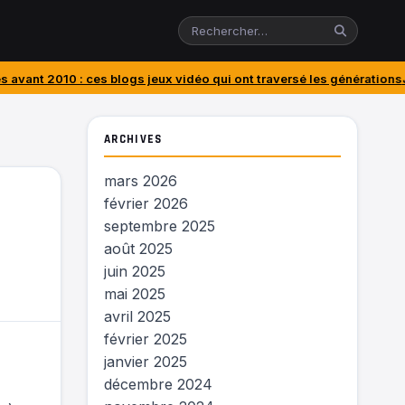
es blogs jeux vidéo qui ont traversé les générations
J’ai acheté le P
ARCHIVES
mars 2026
février 2026
septembre 2025
août 2025
juin 2025
mai 2025
avril 2025
février 2025
janvier 2025
décembre 2024