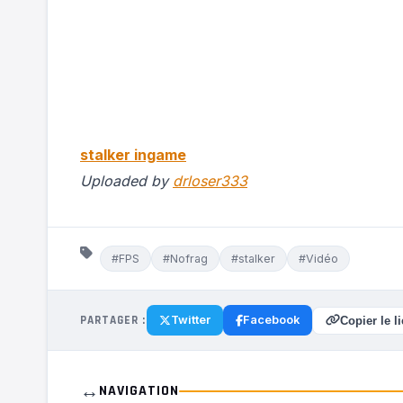
stalker ingame
Uploaded by
drloser333
#FPS
#Nofrag
#stalker
#Vidéo
PARTAGER :
Twitter
Facebook
Copier le l
↔️
NAVIGATION