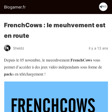
Blogamer.fr
FrenchCows : le meuhvement est
en route
Sheldz
il y a 13 ans
FrenchCows
Depuis le 05 novembre, le meeeuhvement
vous
permet d’accéder à des jeux vidéo indépendants sous forme de
pack
s en téléchargement !