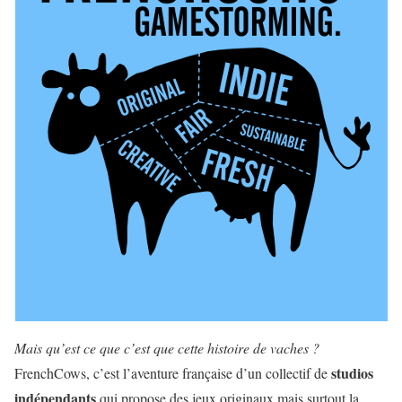
Mais qu’est ce que c’est que cette histoire de vaches ?
studios
FrenchCows, c’est l’aventure française d’un collectif de
indépendants
qui propose des jeux originaux mais surtout la