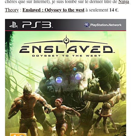
chères que sur Internet), je suis tombé sur le dernier titre de
Ninja
Enslaved : Odyssey to the west
14 €
Theory
:
à seulement
.