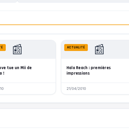
📰
📰
TÉ
ACTUALITÉ
ove tue un Mii de
Halo Reach : premières
o !
impressions
10
21/04/2010