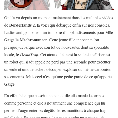
On l’a vu depuis un moment maintenant dans les multiples vidéos
Borderlands 2
de
, la voici qui débarque enfin sur nos consoles.
Ladies and gentlemen, un tonnerre d’applaudissements pour Mlle
Gaige la Mechromancer
. Cette jeune fille innocente (ou
presque) débarque avec son lot de nouveautés dont sa spécialité
locale, le
DeathTrap
. Cet atout qu’elle est la seule à maîtriser est
un robot qui si tôt appelé ne perd pas une seconde pour exécuter
sa seule et unique tâche : découper, exploser ou même carboniser
ses ennemis. Mais ceci n’est qu’une petite partie de ce qu’apporte
Gaige
.
En effet, bien que ce soit une petite fille elle manie les armes
comme personne et elle a notamment une compétence qui lui
permet d’augmenter les dégâts de ses munitions à chaque frag
qu’elle fait. En contre-partie, la petiote perdra un petit peu de