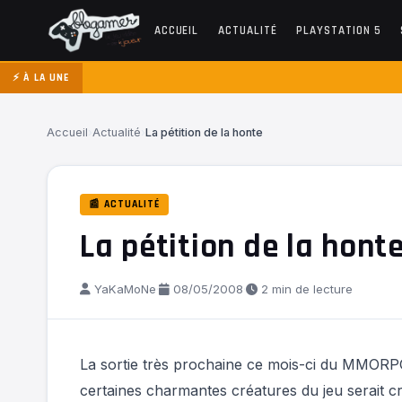
ACCUEIL
ACTUALITÉ
PLAYSTATION 5
⚡ À LA UNE
Accueil
›
Actualité
›
La pétition de la honte
📰 ACTUALITÉ
La pétition de la hont
YaKaMoNe
·
08/05/2008
·
2 min de lecture
La sortie très prochaine ce mois-ci du MMOR
certaines charmantes créatures du jeu serait cri