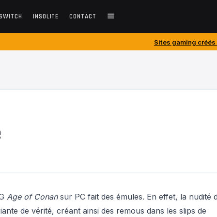
SWITCH
INSOLITE
CONTACT
Sites gaming créés avant 2010 : ces
e
PG
Age of Conan
sur PC fait des émules. En effet, la nudité 
ante de vérité, créant ainsi des remous dans les slips de