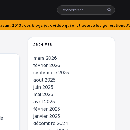
 blogs jeux vidéo qui ont traversé les générations
J’ai acheté le Pla
ARCHIVES
mars 2026
février 2026
septembre 2025
août 2025
juin 2025
mai 2025
avril 2025
février 2025
janvier 2025
de
décembre 2024