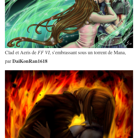
Clad et Aeris de
FF VI
, s’embrassant sous un torrent de Mana,
DaiKonRan1618
par