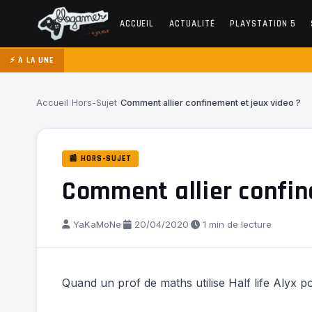
ACCUEIL
ACTUALITÉ
PLAYSTATION 5
⚡ À LA UNE
Accueil
›
Hors-Sujet
›
Comment allier confinement et jeux video ?
📰 HORS-SUJET
Comment allier confin
YaKaMoNe
·
20/04/2020
·
1 min de lecture
Quand un prof de maths utilise Half life Alyx 