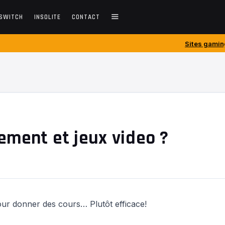
SWITCH
INSOLITE
CONTACT
Sites gaming créés avant 201
ement et jeux video ?
pour donner des cours… Plutôt efficace!