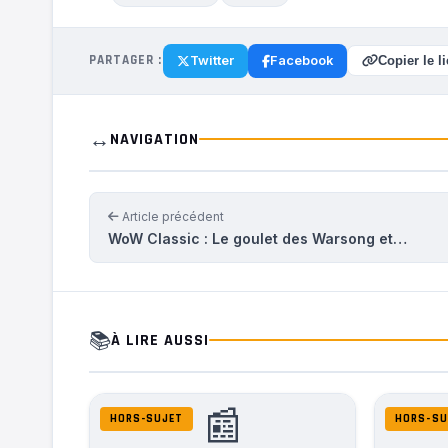
PARTAGER :
Twitter
Facebook
Copier le l
↔️
NAVIGATION
Article précédent
WoW Classic : Le goulet des Warsong et…
📚
À LIRE AUSSI
📰
HORS-SUJET
HORS-SU