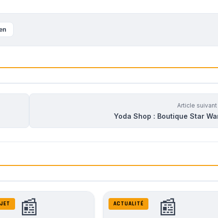
ien
Article suivan
Yoda Shop : Boutique Star Wa
📰
📰
JET
ACTUALITÉ