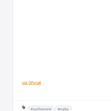
via Gfycat
#confinement
#maths