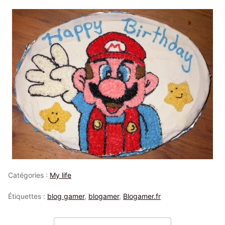
Catégories :
My life
Étiquettes :
blog gamer
,
blogamer
,
Blogamer.fr