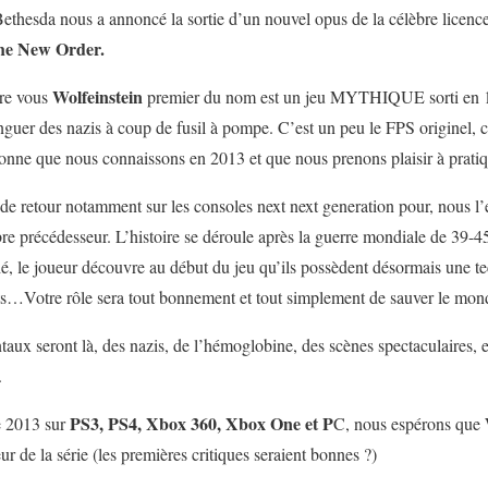
ethesda nous a annoncé la sortie d’un nouvel opus de la célèbre licence 
The New Order.
Wolfeinstein
tre vous
premier du nom est un jeu MYTHIQUE sorti en 19
nguer des nazis à coup de fusil à pompe. C’est un peu le FPS originel, ce
rsonne que nous connaissons en 2013 et que nous prenons plaisir à pratiq
 de retour notamment sur les consoles next next generation pour, nous l’
bre précédesseur. L’histoire se déroule après la guerre mondiale de 39-4
é, le joueur découvre au début du jeu qu’ils possèdent désormais une t
nts…Votre rôle sera tout bonnement et tout simplement de sauver le mon
aux seront là, des nazis, de l’hémoglobine, des scènes spectaculaires, et
.
PS3, PS4, Xbox 360, Xbox One et P
e 2013 sur
C, nous espérons que 
ur de la série (les premières critiques seraient bonnes ?)