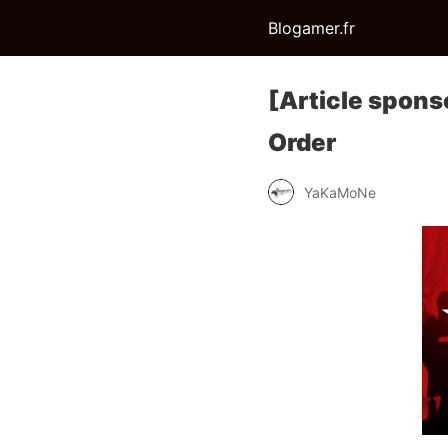
Blogamer.fr
[Article spons
Order
YaKaMoNe