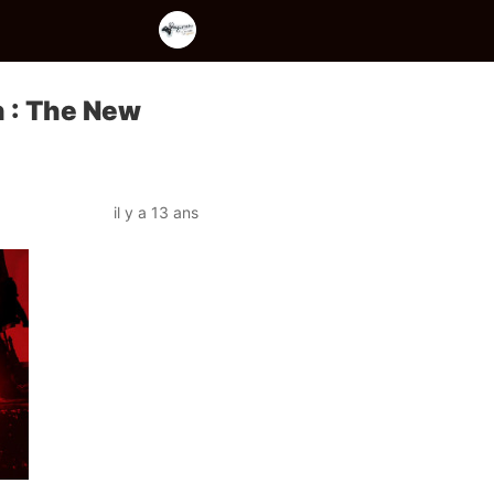
 : The New
il y a 13 ans